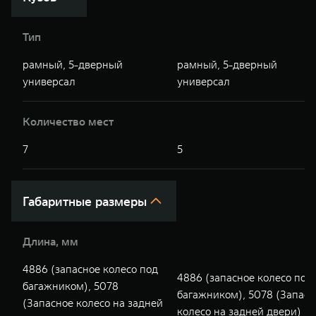
WEY 07
WEY 05
Расширяя границы комфорта
Эстетика ново
Тип
от 6 149 000 ₽
от 5 699 00
рамный, 5-дверный
рамный, 5-дверный
универсал
универсал
Количество мест
7
5
WEY 80
WEY 80 Л
Габаритные размеры
Масштаб возможностей
Масштаб возм
от 6 449 000 ₽
от 8 099 0
Длина, мм
4886 (запасное колесо под
4886 (запасное колесо под
багажником), 5078
багажником), 5078 (Запасн
(Запасное колесо на задней
колесо на задней двери)