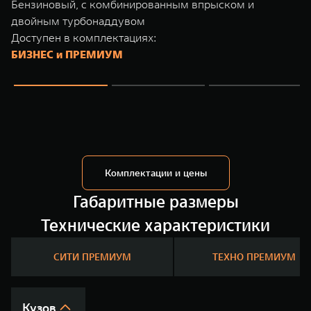
Бензиновый, с комбинированным впрыском и
TANK Финансы
Сервис
двойным турбонаддувом
Корпоративным клиентам
Специальные предложения
Доступен в комплектациях:
БИЗНЕС и ПРЕМИУМ
Моторные масла
TANK ФИНАНСЫ
TANK Кредит
ЦИФРОВЫЕ СЕРВИСЫ TANK
TANK Лизинг
Цифровые сервисы TANK
TANK 500
TANK 700
TANK Страхование
Подписки
Веди за собой
Сила признани
от 6 499 000 ₽
от 10 199 
Комплектации и цены
Габаритные размеры
Технические характеристики
СИТИ ПРЕМИУМ
ТЕХНО ПРЕМИУМ
Кузов