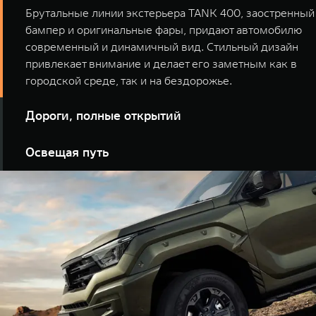
Брутальные линии экстерьера TANK 400, заостренный
бампер и оригинальные фары, придают автомобилю
современный и динамичный вид. Стильный дизайн
привлекает внимание и делает его заметным как в
городской среде, так и на бездорожье.
Дороги, полные открытий
Экстерьер TANK 400 подчеркивает индивидуальность
Освещая путь
владельца и его стремление к свободе. Этот
автомобиль готов к любым приключениям и станет
Фары TANK 400 легко рассекают глухую тьму,
надежным спутником на пути к новым свершениям.
превращая ночные маршруты в захватывающий
элемент ваших экспедиций.