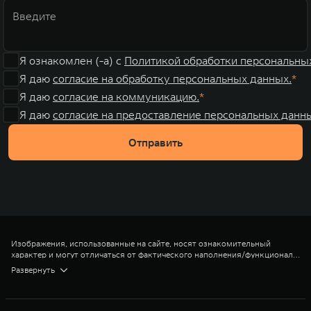
Я ознакомлен (-а) с
Политикой обработки персональны
Я даю
согласие на обработку персональных данных.
Я даю
согласие на коммуникацию.
Я даю
согласие на предоставление персональных данны
Отправить
Изображения, использованные на сайте, носят ознакомительный
характер и могут отличаться от фактического наполнения/функционала
и внешнего вида.
*Объем багажника при разложенных сиденьях
Развернуть
** Цена на модель TANK (ТЭНК) 400 в комплектации Премиум 2025
года выпуска и 2025 модельного года, с учетом прямой выгоды в 250
000 рублей, выгоды по трейд-ин в 250 000 рублей и с учетом
дополнительной выгоды по лояльному трейд-ин в 200 000 рублей при