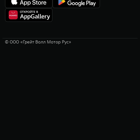
Карты регистрация не требуется. Для работы онлайн-сервисов Яндекса
требуется подключение к сети Интернет, которое доступно
пользователям в рамках бесплатного периода по передаче данных через
телематический модуль по ежемесячному лимиту в 4 гигабайта* или
обеспечение через Wi-Fi соединение. Дополнительная оплата за
использование онлайн-сервисов Яндекса не взимается. *Использование
сервисов мультимедиа (услуги HUT) предоставляется Владельцу
Автомобиля с даты первой продажи официальным Дилером
© ООО «Грейт Волл Мотор Рус»
соответствующей марки GWM на территории Российской Федерации и
доступно для Владельца Автомобиля без дополнительной оплаты
сроком на 3 месяца. Владельцу предоставляется возможность
пользования сервисами мультимедиа (услуги HUT) в пределах
ограниченного объема передачи данных, который составляет 4 гигабайт
в месяц. Встроенные сервисы Яндекса и голосовой помощник доступны
только в автомобилях TANK 400 2025 модельного года.
² Удаленное голосовое управление автомобилем теперь доступно через
Яндекс Станцию. Алиса может запустить двигатель, включить подогрев
сидений, проверить статус дверей и запас хода. Просто скажите команду
и автомобиль выполнит её, пока вы занимаетесь своими делами.
Функция реализована через интеграцию телематической системы
автомобиля и экосистемы «Дом с Алисой» и доступна на всех
автомобилях TANK с активированными сервисами GWM Connection.