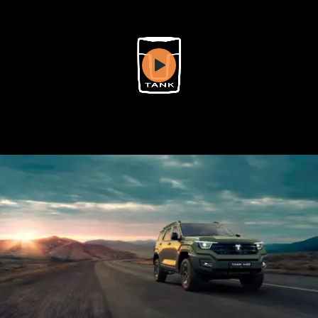
WEY 07
WEY 05
Расширяя границы комфорта
Эстетика ново
от 6 149 000 ₽
от 5 699 0
WEY 80
WEY 80 Л
Масштаб возможностей
Масштаб возм
от 6 449 000 ₽
от 8 099 0