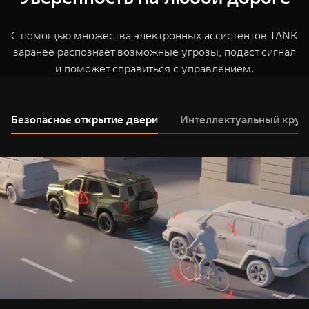
красоту и глубину звучания, погружая вас в мир
среды, помогая детям расслабиться и уснуть.
TANK подготовили “зимний пакет” - подогрев руля и
музыки.
всех сидений, боковых зеркал, лобового и заднего
С помощью множества электронных ассистентов TANK
стекол и форсунок стеклоомывателя, а также
заранее распознает возможные угрозы, подаст сигнал
дополнительную антикоррозийную обработку и
и поможет справиться с управлением.
омыватель камеры заднего вида.
Безопасное открытие двери
Интеллектуальный круи