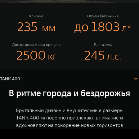
TANK Финансы
Сервис
Корпоративным клиентам
Специальные предложения
Клиренс
Объем багажника
235
до 1803
мм
л*
Моторные масла
TANK ФИНАНСЫ
TANK Кредит
ЦИФРОВЫЕ СЕРВИСЫ TANK
Допустимая масса прицепа
Двигатель
2500
245
кг
л.с.
TANK Лизинг
Цифровые сервисы TANK
TANK 400
TANK 500
TANK 700
Комплектации и цены
TANK Страхование
Подписки
Веди за собой
Сила признан
Технические характеристики
Конфигуратор
от 6 499 000 ₽
от 10 199 
TANK 400
В ритме города и бездорожья
Брутальный дизайн и внушительные размеры
TANK 400 мгновенно привлекают внимание и
вдохновляют на покорение новых горизонтов