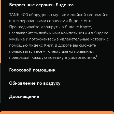
Встроенные сервисы Яндекса
TANK 400 оборудован мультимедийной системой с
интегрированными сервисами Яндекс Авто.
Прокладывайте маршруты в Яндекс Карте,
наслаждайтесь любимыми композициями в Яндекс
Музыке и погружайтесь в увлекательные истории с
помощью Яндекс Книг. В дороге вы сможете
пользоваться всем, к чему давно привыкли,
превращая каждую поездку в удовольствие.¹
Голосовой помощник
Встроенный голосовой помощник TANK 400
Обновление по воздуху
позволяет управлять функциями автомобиля и
мультимедиа, не отвлекаясь от дороги: регулировать
После дооснащения цифровыми сервисами,
Дооснащение
климат-контроль, открывать окна и дверь багажника,
обновление программного обеспечения вашего
переключать музыку и прокладывать маршруты, а
автомобиля будет доступно онлайн, без посещения
Откройте новые горизонты с дооснащенными
также многое другое. Он распознает голос водителя и
дилерского центра. Несколько простых шагов — и вы
цифровыми сервисами для вашего TANK!