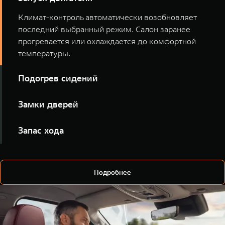
Климат-контроль автоматически возобновляет
последний выбранный режим. Салон заранее
прогревается или охлаждается до комфортной
температуры.
Подогрев сидений
Включайте подогрев всех сидений или отдельных
Замки дверей
мест голосом, ещё до выхода из дома.
Уточняйте статус замков и закрывайте автомобиль
Запас хода
удалённо, не открывая приложение.
Узнавайте уровень топлива и ориентировочную
дальность поездки.
Подробнее