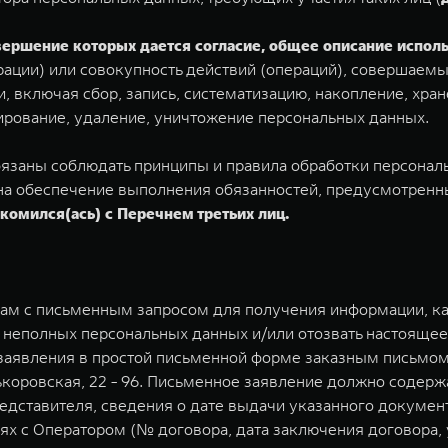
овершение которых дается согласие, общее описание испо
ации) или совокупность действий (операций), совершаемы
 включая сбор, запись, систематизацию, накопление, хран
кирование, удаление, уничтожение персональных данных.
 обязаны соблюдать принципы и правила обработки персона
а обеспечение выполнения обязанностей, предусмотренны
комился(ась) с Перечнем третьих лиц.
ицам с письменным запросом для получения информации, к
 неполных персональных данных и/или отозвать настоящее
заявления в простой письменной форме заказным письмом 
лькоровская, 22 - 96. Письменное заявление должно соде
редставителя, сведения о дате выдачи указанного докуме
ях с Оператором (№ договора, дата заключения договора, 