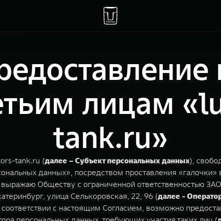
предоставление
тьим лицам «l
tank.ru»
rs-tank.ru (
далее – Субъект персональных данных
), свобо
сональных данных», посредством проставления «галочки» 
 и выражаю Обществу с ограниченной ответственностью З
атеринбург, улица Селькоровская, 22, 96 (
далее - Операто
в соответствии с настоящим Согласием, возможно предост
тора персональных данных, требующих участия таких лиц (