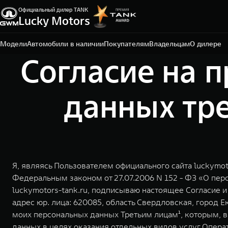
Официальный дилер TANK
Lucky Motors
Екатеринбург, ул. Металлургов, д. 65 А
+7 (343) 300-03-33
Модели
Автомобили в наличии
Покупателям
Владельцам
О дилере
Согласие на 
данных тре
Я, являясь Пользователем официального сайта luckymoto
Федеральным законом от 27.07.2006 N 152 - ФЗ «О пер
luckymotors-tank.ru, подписываю настоящее Согласие
адрес юр. лица: 620085, область Свердловская, город Ек
моих персональных данных Третьим лицам¹, которым, 
данных в целях оказания отдельных видов услуг Опера