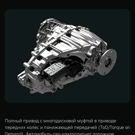
WEY 07
WEY 05
Расширяя границы комфорта
Эстетика ново
от 6 149 000 ₽
от 5 699 0
WEY 80
WEY 80 Л
Масштаб возможностей
Масштаб возм
от 6 449 000 ₽
от 8 099 0
Полный привод с многодисковой муфтой в приводе
передних колес и понижающей передачей (ToD/Torque on
Demand). Автомобиль сам контролирует дорожное