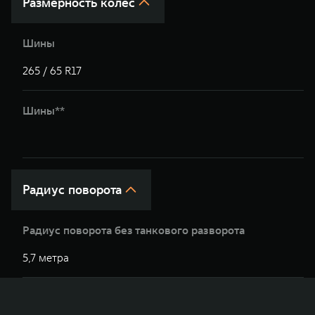
Размерность колес
Шины
265 / 65 R17
2
Шины**
2
Радиус поворота
Радиус поворота без танкового разворота
5,7 метра
5