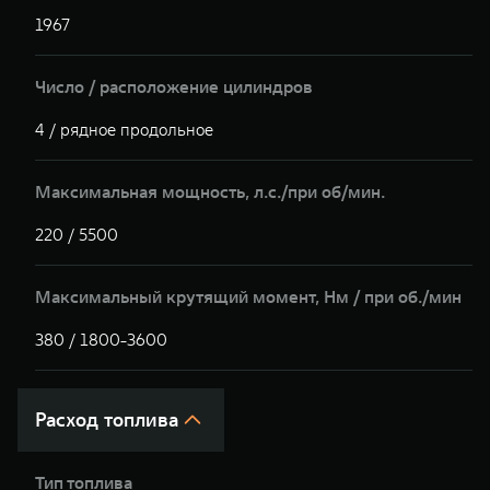
1967
1
Число / расположение цилиндров
4 / рядное продольное
4
Максимальная мощность, л.с./при об/мин.
220 / 5500
2
Максимальный крутящий момент, Hм / при об./мин
380 / 1800-3600
3
Расход топлива
Тип топлива