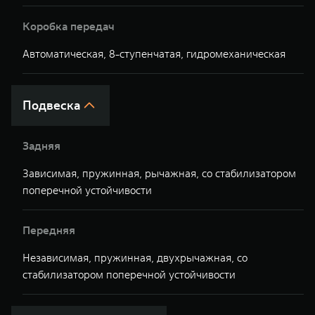
Коробка передач
Автоматическая, 8-ступенчатая, гидромеханическая
А
Подвеска
Задняя
Зависимая, пружинная, рычажная, со стабилизатором
З
поперечной устойчивости
у
Передняя
Независимая, пружинная, двухрычажная, со
Н
стабилизатором поперечной устойчивости
п