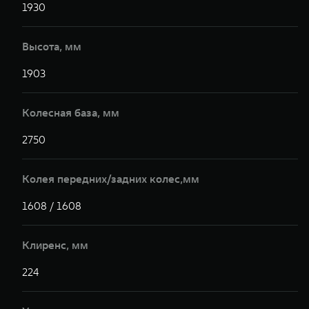
1930
1
Высота, мм
1903
1
Колесная база, мм
2750
2
Колея передних/задних колес,мм
1608 / 1608
1
Клиренс, мм
224
2