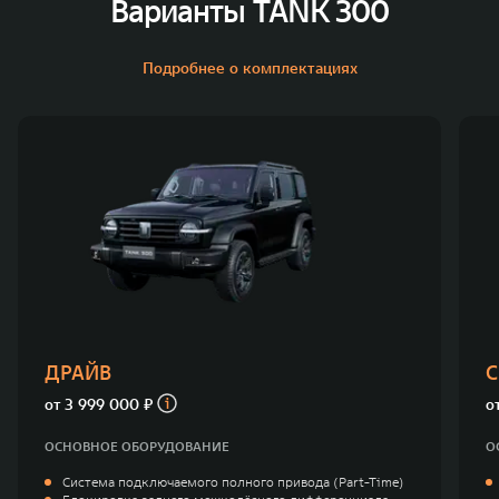
Варианты TANK 300
Подробнее о комплектациях
ДРАЙВ
С
от
3 999 000 ₽
о
ОСНОВНОЕ ОБОРУДОВАНИЕ
О
Система подключаемого полного привода (Part-Time)