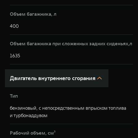
Объем багажника, л
400
4
Объем багажника при сложенных задних сиденьях,л
1635
1
Двигатель внутреннего сгорания
Тип
бензиновый, с непосредственным впрыском топлива
б
и турбонаддувом
т
Рабочий объем, см³