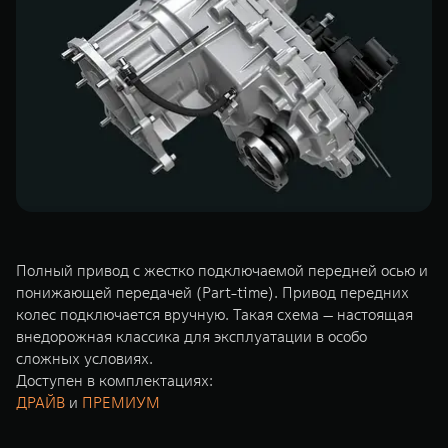
TANK Финансы
Сервис
Корпоративным клиентам
Специальные предложения
Моторные масла
TANK ФИНАНСЫ
TANK Кредит
ЦИФРОВЫЕ СЕРВИСЫ TANK
TANK Лизинг
Цифровые сервисы TANK
TANK 500
TANK 700
TANK Страхование
Подписки
Веди за собой
Сила признан
от 6 499 000 ₽
от 10 199 
Полный привод с жестко подключаемой передней осью и
понижающей передачей (Part-time). Привод передних
колес подключается вручную. Такая схема — настоящая
внедорожная классика для эксплуатации в особо
сложных условиях.
Доступен в комплектациях:
ДРАЙВ
и
ПРЕМИУМ