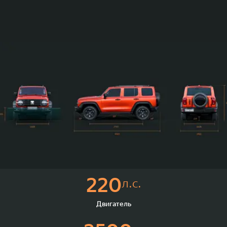
220
л.с.
Двигатель