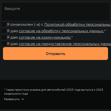
Я ознакомлен (-а) с
Политикой обработки персональны
Я даю
согласие на обработку персональных данных.
Я даю
согласие на коммуникацию.
Я даю
согласие на предоставление персональных данны
Отправить
* Характеристика указана для автомобилей 2025 года выпуска и 2025
модельного года
** Размерность указана для автомобилей 2025 года выпуска и 2025
Развернуть
модельного года
*** Цена на модель TANK (ТЭНК) 300 в комплектации Драйв с
двигателем 2,0T, 2026 года выпуска и 2025 модельного года, с учетом