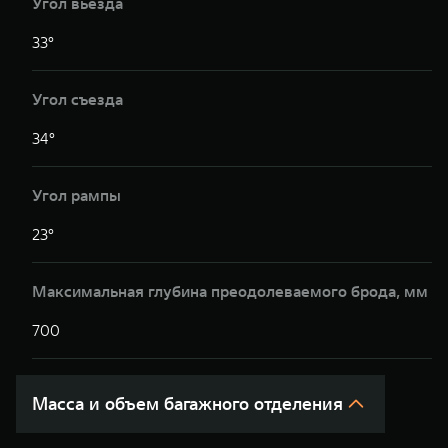
Угол вьезда
33°
3
Угол съезда
34°
3
Угол рампы
23°
2
Максимальная глубина преодолеваемого брода, мм
700
7
Масса и объем багажного отделения