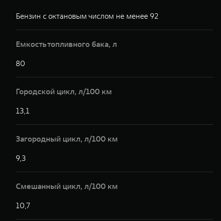
Бензин с октановым числом не менее 92
Б
Емкость топливного бака, л
80
8
Городской цикл, л/100 км
13,1
1
Загородный цикл, л/100 км
9,3
9
Смешанный цикл, л/100 км
10,7
1