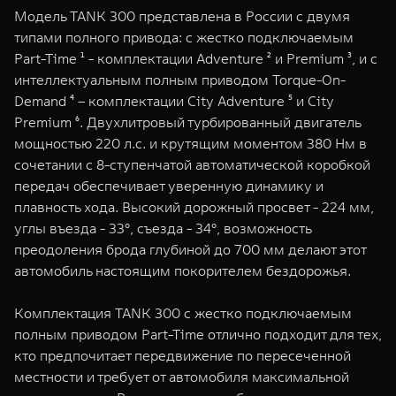
Модель TANK 300 представлена в России c двумя
типами полного привода: с жестко подключаемым
Part-Time ¹ - комплектации Adventure ² и Premium ³, и с
интеллектуальным полным приводом Torque-On-
Demand ⁴ – комплектации City Adventure ⁵ и City
Premium ⁶. Двухлитровый турбированный двигатель
мощностью 220 л.с. и крутящим моментом 380 Нм в
сочетании с 8-ступенчатой автоматической коробкой
передач обеспечивает уверенную динамику и
плавность хода. Высокий дорожный просвет - 224 мм,
углы въезда - 33°, съезда - 34°, возможность
преодоления брода глубиной до 700 мм делают этот
автомобиль настоящим покорителем бездорожья.
Комплектация TANK 300 с жестко подключаемым
полным приводом Part-Time отлично подходит для тех,
кто предпочитает передвижение по пересеченной
местности и требует от автомобиля максимальной