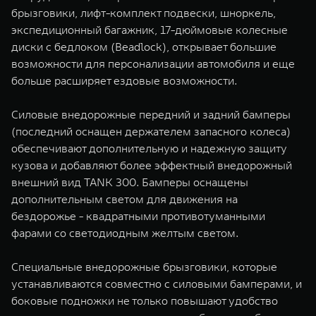
WEY 07
WEY 05
брызговики, лифт-комплект подвески, шноркель,
экспедиционный багажник, 17-дюймовые колесные
Расширяя границы комфорта
Эстетика нов
от 6 149 000 ₽
от 5 699 0
диски с бедлоком (Beadlock), открывает большие
возможности для персонализации автомобиля и еще
больше расширяет ездовые возможности.
Силовые внедорожные передний и задний бамперы
(последний оснащен держателем запасного колеса)
обеспечивают дополнительную и надежную защиту
кузова и добавляют более эффектный внедорожный
внешний вид TANK 300. Бамперы оснащены
WEY 80
WEY 80 
дополнительным светом для движения на
Масштаб возможностей
Масштаб воз
бездорожье - квадратными противотуманными
от 6 449 000 ₽
от 8 099 
фарами со светодиодным желтым светом.
Специальные внедорожные брызговики, которые
устанавливаются совместно с силовыми бамперами, и
боковые подножки не только повышают удобство