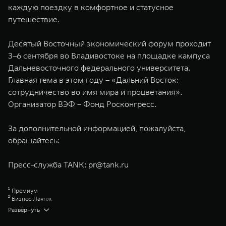
каждую поездку в комфортное и статусное
путешествие.
Десятый Восточный экономический форум проходит
3–6 сентября во Владивостоке на площадке кампуса
Дальневосточного федерального университета.
Главная тема в этом году – «Дальний Восток:
сотрудничество во имя мира и процветания».
Организатор ВЭФ – Фонд Росконгресс.
За дополнительной информацией, пожалуйста,
обращайтесь:
Пресс-служба TANK:
pr@tank.ru
¹ Премиум
² Бизнес Лаунж
³ Хай-Перформанс
Развернуть
⁴ Эдишен Уан
⁵ Hybrid Intelligent 4WD TANK (Гибридный интеллектуальный