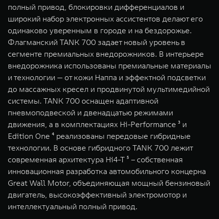
полный привод, блокировки дифференциалов и
широкий набор электронных ассистентов делают его
одинаково уверенным в городе и на бездорожье.
Флагманский TANK 700 задает новый уровень в
сегменте премиальных внедорожников. В интерьере
внедорожника использованы премиальные материалы
и технологии — от кожи Наппа и эффектной подсветки
до массажных кресел и продвинутой мультимедийной
системы. TANK 700 оснащен адаптивной
пневмоподвеской и двенадцатью режимами
движения, а в комплектациях Hi-Performance ³ и
Edition One ⁴ реализованы передовые гибридные
технологии. В основе гибридного TANK 700 лежит
современная архитектура Hi4-T ⁵ – собственная
инновационная разработка автомобильного концерна
Great Wall Motor, объединяющая мощный бензиновый
двигатель, высокоэффективный электромотор и
интеллектуальный полный привод.