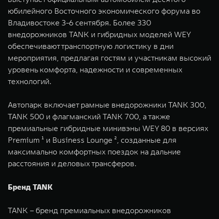
WEY 07
WEY 05
юбилейного Восточного экономического форума во
Расширяя границы комфорта
Эстетика нов
Владивостоке 3-6 сентября. Более 330
от 6 149 000 ₽
от 5 699 0
внедорожников TANK и гибридных моделей WEY
обеспечивают транспортную логистику в дни
мероприятия, предлагая гостям и участникам высокий
уровень комфорта, надежности и современных
технологий.
Автопарк включает рамные внедорожники TANK 300,
TANK 500 и флагманский TANK 700, а также
премиальные гибридные минивэны WEY 80 в версиях
WEY 80
WEY 80 
Premium ¹ и Business Lounge ², созданные для
Масштаб возможностей
Масштаб воз
максимально комфортных поездок на дальние
от 6 449 000 ₽
от 8 099 
расстояния и деловых трансферов.
Бренд TANK
TANK – бренд премиальных внедорожников