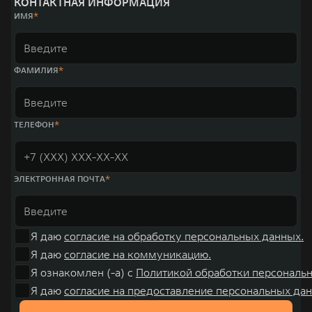
КОНТАКТНАЯ ИНФОРМАЦИЯ
место по объёмам продаж пикапов в Китае. На сегодняшний день
ИМЯ
концерн GWM создал мировую систему исследований и разработок,
включая центры в России, Китае, Японии, США, Германии, Индии,
Австрии и Южной Корее. Компания построила глобальную систему
«14+5», которая включает 10 внутренних производственных
комплексов и 4 зарубежных – в России, Таиланде, Бразилии и Индии, а
ФАМИЛИЯ
также 5 предприятий по сборке автомобилей.
ТЕЛЕФОН
ЭЛЕКТРОННАЯ ПОЧТА
Я даю
согласие на обработку персональных данных.
Я даю
согласие на коммуникацию.
Я ознакомлен (-а) с
Политикой обработки персональ
Я даю
согласие на предоставление персональных дан