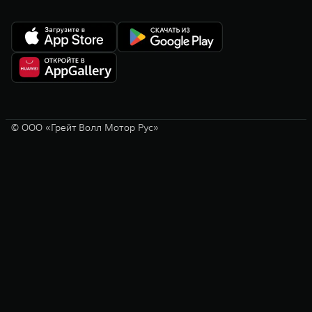
© ООО «Грейт Волл Мотор Рус»