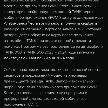
дилерскую сеть и с помощью онлайн-покупки через
WEY 07
WEY 05
мобильное приложение GWM Store. В частности,
Расширяя границы комфорта
Эстетика нов
теперь при онлайн-покупке моделей TANK через
от 6 149 000 ₽
от 5 699 0
мобильное приложение GWM Store у владельцев карт
Альфа-Банка ² есть возможность получить кэшбэк в
размере 7% от банка – партнера Альфа-Банк, который
возвращается обратно на карту после получения
автомобиля TANK при оплате полной стоимости
покупки. Программа распространяется на автомобили
TANK 300 и TANK 500 2023 и 2024 года выпуска и
действует c 6 мая по 6 июня 2024 года.
WEY 80
WEY 80 
Собственная экосистема, включающая целый спектр
Масштаб возможностей
Масштаб воз
сервисов и предложений – одно из ключевых
от 6 449 000 ₽
от 8 099 
преимуществ бренда TANK. Выбор максимально
широк: от онлайн-покупки через приложение GWM
Store до специальных клиентских программ и
преференций для пользователей мобильного
приложения TANK.