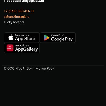
Правовая информация
Моторные масла
+7 (343) 300-03-33
salon@lmtank.ru
Lucky Motors
© ООО «Грейт Волл Мотор Рус»