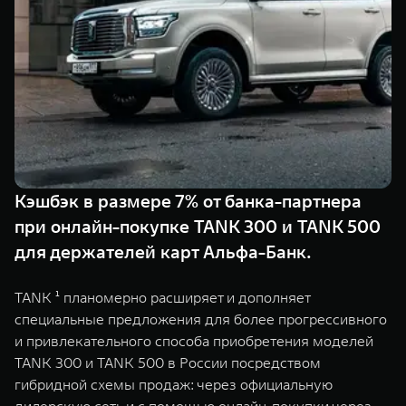
TANK Финансы
Сервис
Корпоративным клиентам
Специальные предложения
Моторные масла
TANK ФИНАНСЫ
TANK Кредит
ЦИФРОВЫЕ СЕРВИСЫ TANK
TANK Лизинг
Цифровые сервисы TANK
TANK 500
TANK 700
Кэшбэк в размере 7% от банка-партнера
TANK Страхование
Подписки
Веди за собой
Сила признан
при онлайн-покупке TANK 300 и TANK 500
от 6 499 000 ₽
от 10 199 
для держателей карт Альфа-Банк.
TANK ¹ планомерно расширяет и дополняет
специальные предложения для более прогрессивного
и привлекательного способа приобретения моделей
TANK 300 и TANK 500 в России посредством
гибридной схемы продаж: через официальную