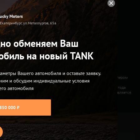
ucky Motors
. Екатеринбург, ул.Металлургов, 65а
но обменяем Ваш
обиль на новый TANK
аметры Вашего автомобиля и оставьте заявку.
у в 5 гигабайт или обеспечение через Wi-Fi соединение.
ся Владельцу Автомобиля с даты первой продажи официальным Дилером
ним и обсудим индивидуальные условия
есяца. 3Использование функций дистанционного управления
его автомобиля
а Автомобиля без дополнительной оплаты частично сроком на 3 года
ь и другие функции управления автомобиля). Владельцу предоставляется
габайт в месяц.
850 000 ₽