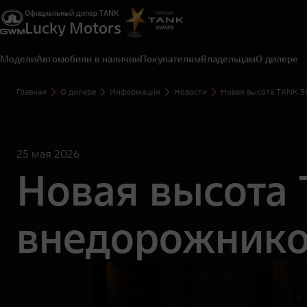
Официальный дилер TANK
Lucky Motors
Екатеринбург, ул. Металлургов, д. 65 А
+7 (343) 300-03-33
Модели
Автомобили в наличии
Покупателям
Владельцам
О дилере
Главная
О дилере
Информация
Новости
Новая высота TANK 5
25 мая 2026
Новая высота
внедорожнико