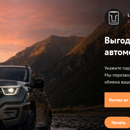
L
тесь:
г
Выгод
автом
льно
Укажите пар
ернет, которое доступно через телематический модуль по ежемесячному лимит
зимается. Использование сервисов мультимедиа (услуги HUT) предоставляет
Мы перезво
тупно для Владельца Автомобиля без дополнительной оплаты сроком на 3 м
обмена ваш
ьным Дилером на территории Российской Федерации и доступно для Владельц
яние автомобиля) и частично на 3 месяца (запуск двигателя, климат контрол
ределах ограниченного объема передачи данных, который составляет 100 ме
Выгода до 
Начать