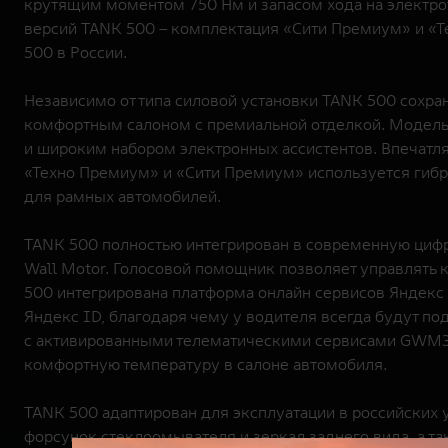
крутящим моментом 750 Нм и запасом хода на электротя
версий TANK 500 – комплектация «Сити Премиум» и «Те
500 в России.
Независимо от типа силовой установки TANK 500 сохр
комфортным салоном с премиальной отделкой. Модел
и широким набором электронных ассистентов. Впечатл
«Техно Премиум» и «Сити Премиум» используется гибри
для рамных автомобилей.
TANK 500 полностью интегрирован в современную цифр
Wall Motor. Голосовой помощник позволяет управлять
500 интегрирована платформа онлайн сервисов Яндекс 
Яндекс ID, благодаря чему у водителя всегда будут п
c активированными телематическими сервисами GWM3 м
комфортную температуру в салоне автомобиля.
TANK 500 адаптирован для эксплуатации в российских 
форсунок стеклоомывателя и зеркал заднего вида, а та