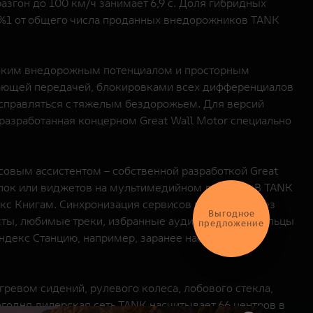
згон до 100 км/ч занимает 6,9 с. Доля гибридных
,5%1 от общего числа проданных внедорожников TANK
ысоким внедорожным потенциалом и просторным
ающей передачей, блокировками всех дифференциалов
справляться с тяжелым бездорожьем. Для версий
разработанная концерном Great Wall Motor специально
овым ассистентом – собственной разработкой Great
пок или виджетов на мультимедийном дисплее. В TANK
кс Книгам. Синхронизация сервисов проходит через
Выгодное
сты, любимые треки, избранные аудиокниги. Владельцы
предложение
декс Станцию, например, заранее настроить
ревом сидений, рулевого колеса, лобового стекла,
егодня дилерская сеть TANK насчитывает 66 центров в