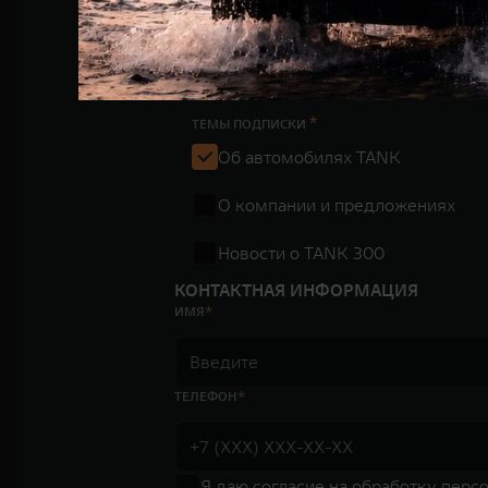
П
*
ТЕМЫ ПОДПИСКИ
Об автомобилях TANK
О компании и предложениях
Новости о TANK 300
КОНТАКТНАЯ ИНФОРМАЦИЯ
ИМЯ
ТЕЛЕФОН
Я даю
согласие на обработку перс