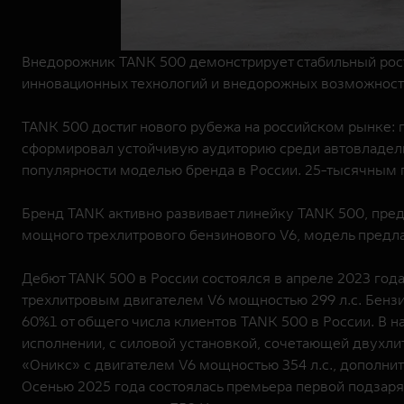
Внедорожник TANK 500 демонстрирует стабильный рост
инновационных технологий и внедорожных возможнос
TANK 500 достиг нового рубежа на российском рынке:
сформировал устойчивую аудиторию среди автовладельц
популярности моделью бренда в России. 25-тысячным
Бренд TANK активно развивает линейку TANK 500, пре
мощного трехлитрового бензинового V6, модель предл
Дебют TANK 500 в России состоялся в апреле 2023 го
трехлитровым двигателем V6 мощностью 299 л.с. Бенз
60%1 от общего числа клиентов TANK 500 в России. В
исполнении, с силовой установкой, сочетающей двухли
«Оникс» с двигателем V6 мощностью 354 л.с., дополн
Осенью 2025 года состоялась премьера первой подзар