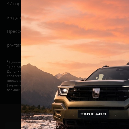
47 городах России.
За дополнительной информацией, пожалуйста, обращай
Пресс-служба TANK
pr@tank.ru
¹ Данные по продажам с апреля 2023 года по апрель 2026 года включите
² Для работы онлайн-сервисов Яндекса требуется подключение к сети Инт
Дополнительная оплата за использование онлайн-сервисов Яндекса не в
соответствующей марки GWM на территории Российской Федерации и дос
предоставляется Владельцу Автомобиля с даты первой продажи официал
(управление центральным замком, поиск автомобиля, мониторинг и состо
возможность пользования сервисами дистанционного управления GWM в п