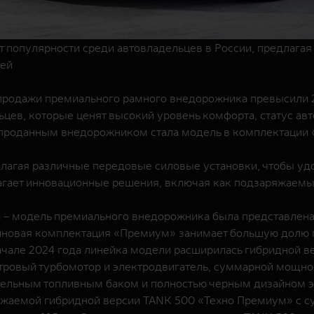
 популярности среди автовладельцев в России, предлагая
тей
 продажи премиального рамного внедорожника превысили 
ев, которые ценят высокий уровень комфорта, статус авт
 проданным внедорожником стала модель в комплектации 
длагая различные передовые силовые установки, чтобы уд
агает инновационные решения, включая как подзаряжаемы
да – модель премиального внедорожника была представлен
иновая комплектация «Премиум» занимает большую долю 
 начале 2024 года линейка модели расширилась гибридной
тровый турбомотор и электродвигатель, суммарной мощнос
ительным топливным баком и полностью черным дизайном э
яжаемой гибридной версии TANK 500 «Техно Премиум» с с