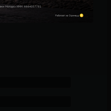
ти
Лаки Моторс» ИНН: 6664057781
Работает на Стримвуд