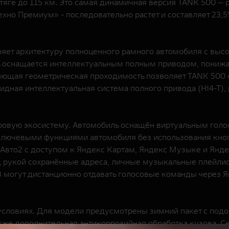
ге до 115 км. Это самая динамичная версия TANK 500 — ра
хно Премиум» - последовательно растет и составляет 23
аняет архитектуру полноценного рамного автомобиля с в
ь оснащается интеллектуальным полным приводом, пониж
яющая геометрическая проходимость позволяет TANK 500 
дная интеллектуальная система полного привода (Hi4-T), 
овую экосистему. Автомобиль оснащён виртуальным голос
 ключевыми функциями автомобиля без использования кно
Авто2 с доступом к Яндекс Картам, Яндекс Музыке и Янде
од рукой сохранённые адреса, личные музыкальные плейли
огут дистанционно отдавать голосовые команды через Ян
условиях. Для модели предусмотрены зимний пакет с подог
кже дополнительная антикоррозийная обработка кузова. С