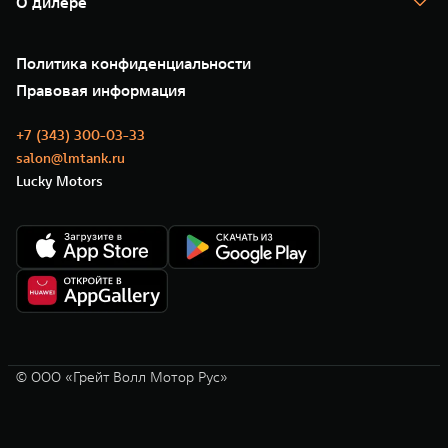
О дилере
Новые цифровые сервисы TANK
Зарядные станции
Подписки
О нас
Специальные предложения
35 лет GWM
Сервис
Политика конфиденциальности
GWM ТЕХ ДЕНЬ
Нулевое ТО
Новости
Правовая информация
Моторные масла
+7 (343) 300-03-33
salon@lmtank.ru
Lucky Motors
© ООО «Грейт Волл Мотор Рус»