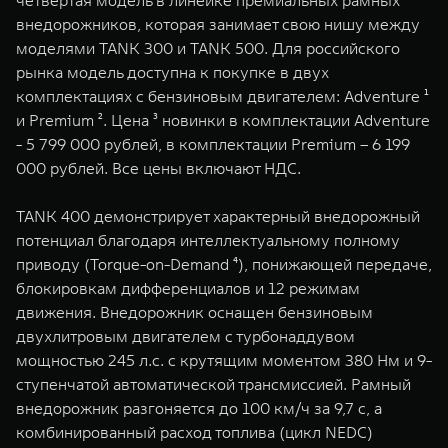
четвертая модель в линейке премиальных рамных
WEY 07
WEY 05
внедорожников, которая занимает свою нишу между
Расширяя границы комфорта
Эстетика нов
моделями TANK 300 и TANK 500. Для российского
от 6 149 000 ₽
от 5 699 0
рынка модель доступна к покупке в двух
комплектациях с бензиновым двигателем: Adventure ¹
и Premium ². Цена ³ новинки в комплектации Adventure
- 5 799 000 рублей, в комплектации Premium – 6 199
000 рублей. Все цены включают НДС.
TANK 400 демонстрирует характерный внедорожный
потенциал благодаря интеллектуальному полному
приводу (Torque-on-Demand ⁴), понижающей передаче,
WEY 80
WEY 80 
блокировкам дифференциалов и 12 режимам
Масштаб возможностей
Масштаб воз
движения. Внедорожник оснащен бензиновым
от 6 449 000 ₽
от 8 099 
двухлитровым двигателем с турбонаддувом
мощностью 245 л.с. с крутящим моментом 380 Нм и 9-
ступенчатой автоматической трансмиссией. Рамный
внедорожник разгоняется до 100 км/ч за 9,7 с, а
комбинированный расход топлива (цикл NEDC)