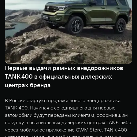
TANK Финансы
Сервис
Корпоративным клиентам
Специальные предложения
Моторные масла
TANK ФИНАНСЫ
TANK Кредит
ЦИФРОВЫЕ СЕРВИСЫ TANK
TANK Лизинг
Цифровые сервисы TANK
TANK 500
TANK 700
Первые выдачи рамных внедорожников
TANK Страхование
Подписки
Веди за собой
Сила признан
TANK 400 в официальных дилерских
от 6 499 000 ₽
от 10 199 
центрах бренда
В России стартуют продажи нового внедорожника
TANK 400. Начиная с сегодняшнего дня первые
автомобили будут переданы клиентам, оформившим
покупку в официальных дилерских центрах TANK либо
через мобильное приложение GWM Store. TANK 400 –