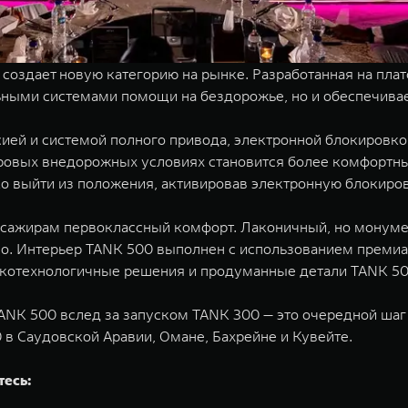
создает новую категорию на рынке. Разработанная на плат
ными системами помощи на бездорожье, но и обеспечивае
ией и системой полного привода, электронной блокировк
уровых внедорожных условиях становится более комфортны
гко выйти из положения, активировав электронную блокир
ссажирам первоклассный комфорт. Лаконичный, но монуме
но. Интерьер TANK 500 выполнен с использованием преми
котехнологичные решения и продуманные детали TANK 50
NK 500 вслед за запуском TANK 300 — это очередной шаг
 в Саудовской Аравии, Омане, Бахрейне и Кувейте.
тесь: