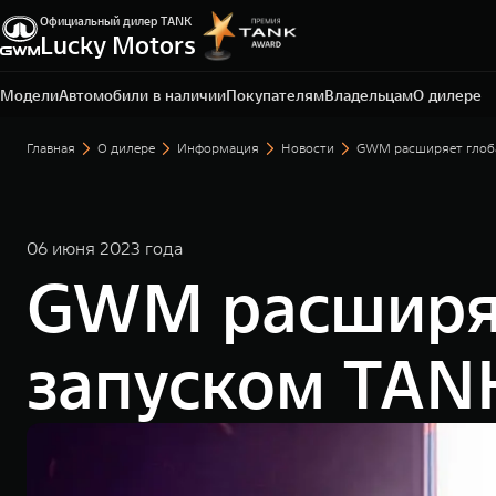
Официальный дилер TANK
Lucky Motors
Екатеринбург, ул. Металлургов, д. 65 А
+7 (343) 300-03-33
Модели
Автомобили в наличии
Покупателям
Владельцам
О дилере
Главная
О дилере
Информация
Новости
GWM расширяет глоба
06 июня 2023 года
GWM расширяе
запуском TAN