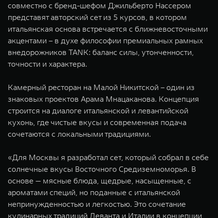
совместно с бренд-шефом Джильберто Нассером
WEY 07
WEY 05
представят авторский сет из 5 курсов, в котором
Расширяя границы комфорта
Эстетика нов
итальянская основа встречается с ближневосточными
от 6 149 000 ₽
от 5 699 0
акцентами – в духе философии премиальных рамных
внедорожников TANK: баланс силы, утонченности,
точности и характера.
Камерный ресторан на Малой Никитской – один из
знаковых проектов Арама Мнацаканова. Концепция
строится на диалоге итальянской и левантийской
кухонь, где чистые вкусы и современная подача
сочетаются с локальными традициями.
WEY 80
WEY 80 
Масштаб возможностей
Масштаб воз
«Для Москвы я разработал сет, который собрал в себе
от 6 449 000 ₽
от 8 099 
солнечные вкусы Восточного Средиземноморья. В
основе — мясные блюда, щедрые, насыщенные, с
ароматами специй, но поданные с итальянской
непринужденностью и легкостью. Это сочетание
кулинарных традиций Леванта и Италии в концепции