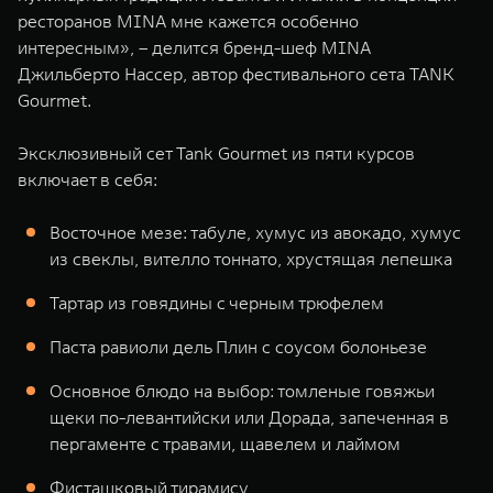
ресторанов MINA мне кажется особенно
интересным», – делится бренд-шеф MINA
Джильберто Нассер, автор фестивального сета TANK
Gourmet.
Эксклюзивный сет Tank Gourmet из пяти курсов
включает в себя:
Восточное мезе: табуле, хумус из авокадо, хумус
из свеклы, вителло тоннато, хрустящая лепешка
Тартар из говядины с черным трюфелем
Паста равиоли дель Плин с соусом болоньезе
Основное блюдо на выбор: томленые говяжьи
щеки по-левантийски или Дорада, запеченная в
пергаменте с травами, щавелем и лаймом
Фисташковый тирамису