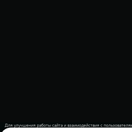
Автомобили ТANK в на
Для улучшения работы сайта и взаимодействия с пользователя
От 3 999 000 ₽
Акции
Заказать
cookie. Продолжая работу с сайтом, вы разрешаете использова