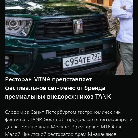
TANK Финансы
Сервис
Корпоративным клиентам
Специальные предложения
Моторные масла
TANK ФИНАНСЫ
TANK Кредит
ЦИФРОВЫЕ СЕРВИСЫ TANK
TANK Лизинг
Цифровые сервисы TANK
TANK 500
TANK 700
TANK Страхование
Подписки
Веди за собой
Сила признан
от 6 499 000 ₽
от 10 199 
Ресторан MINA представляет
фестивальное сет-меню от бренда
премиальных внедорожников TANK
Следом за Санкт-Петербургом гастрономический
фестиваль TANK Gourmet ¹ продолжает свой маршрут и
делает остановку в Москве. В ресторане MINA на
Малой Никитской ресторатор Арам Мнацаканов