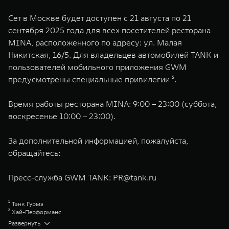
Сет в Москве будет доступен с 21 августа по 21
сентября 2025 года для всех посетителей ресторана
MINA, расположенного по адресу: ул. Малая
Никитская, 16/5. Для владельцев автомобилей TANK и
пользователей мобильного приложения GWM
предусмотрены специальные привилегии ⁵.
Время работы ресторана MINA: 9:00 – 23:00 (суббота,
воскресенье 10:00 – 23:00).
За дополнительной информацией, пожалуйста,
обращайтесь:
Пресс-служба GWM TANK:
PR@tank.ru
¹ Тэнк Гурмэ
² Хай-Перформанс
³ Хай-Чардж
Развернуть
⁴ Hybrid Intelligent 4WD TANK (Гибридный интеллектуальный