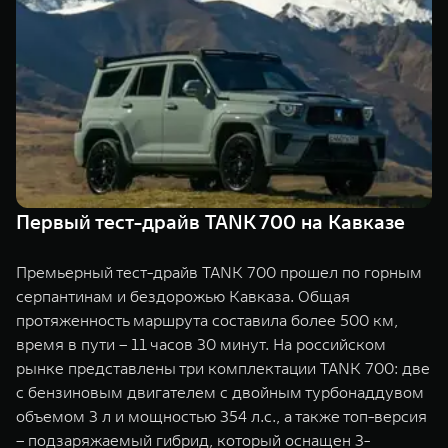
TANK Финансы
Сервис
Корпоративным клиентам
Специальные предложения
Моторные масла
TANK ФИНАНСЫ
TANK Кредит
ЦИФРОВЫЕ СЕРВИСЫ TANK
TANK Лизинг
Цифровые сервисы TANK
TANK 500
TANK 700
Первый тест-драйв TANK 700 на Кавказе
TANK Страхование
Подписки
Веди за собой
Сила признан
от 6 499 000 ₽
от 10 199 
Премьерный тест-драйв TANK 700 прошел по горным
серпантинам и бездорожью Кавказа. Общая
протяженность маршрута составила более 500 км,
время в пути – 11 часов 30 минут. На российском
рынке представлены три комплектации TANK 700: две
с бензиновым двигателем с двойным турбонаддувом
объемом 3 л и мощностью 354 л.с., а также топ-версия
– подзаряжаемый гибрид, который оснащен 3-