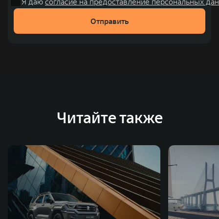
Я даю
согласие на предоставление персональных дан
рублей). С 1998 года Great Wall Motor занимает первое
Отправить
место по объёмам продаж пикапов в Китае. На
сегодняшний день концерн GWM создал мировую
систему исследований и разработок, включая центры
в России, Китае, Японии, США, Германии, Индии,
Австрии и Южной Корее. Компания построила
глобальную систему «14+5», которая включает 10
внутренних производственных комплексов и 4
Читайте также
зарубежных – в России, Таиланде, Бразилии и Индии, а
также 5 предприятий по сборке автомобилей.