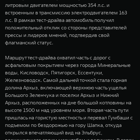
WEY 07
WEY 05
литровым двигателем мощностью 354 л.с. и
встроенным в трансмиссию электродвигателем 163
Расширяя границы комфорта
Эстетика нов
от 6 149 000 ₽
от 5 699 0
л.с. В рамках тест-драйва автомобиль получил
положительный отклик со стороны представителей
прессы и лидеров мнений, подтвердив свой
флагманский статус.
Маршрут тест-драйва охватил часть с дорог с
асфальтовым покрытием через города Минеральные
воды, Кисловодск, Пятигорск, Ессентуки,
Железноводск. Самой дальней точкой стала горная
WEY 80
WEY 80 
долина Архыз, включающей верхнюю часть ущелья
Большого Зеленчука и поселки Архыз и Нижний
Масштаб возможностей
Масштаб воз
от 6 449 000 ₽
от 8 099 
Архыз, расположенных на дне большой котловины на
высоте 1500 м над уровнем моря. Вторая часть пути
пришлась на гористую местность и перевал Гумбаши с
подъемом по бездорожью на гору Шапка, откуда
открылся впечатляющий вид на Эльбрус,