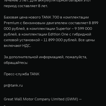
течение 5 лет. Для аккумуляторной батареи этот
период составляет 8 лет.
Базовая цена нового TANK 700 в комплектации
Premium с бензиновым двигателем составляет 8 899
000 рублей, в комплектации Superior – 9 599 000
рублей, в комплектации Edition One с гибридной
силовой установкой – 11 899 000 рублей. Все цены
включают НДС.
За дополнительной информацией, пожалуйста,
обращайтесь:
Пресс-служба TANK
pr@tank.ru
Great Wall Motor Company Limited (GWM) —
глобальный производитель внедорожников,