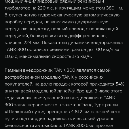
мощный 4-цилиндровый рядный бензиновый
турбомотор на 220 л.с. и крутящим моментом 380 Нм,
8-ступенчатую гидромеханическую автоматическую
коробку передач, независимую двухрычажную
переднюю подвеску, полный привод с понижающей
передачей, блокировки всех дифференциалов,
клиренс 224 мм. Показатели динамики внедорожника
TANK 300 остались прежними: разгон до 100 км/ч за
10,6 с, максимальная скорость 175 км/ч.
Рамный внедорожник TANK 300 является самой
востребованной моделью TANK у российских
покупателей, на долю продаж которой приходится 54%
внутри всей модельной линейки бренда. В июле этого
года экипаж, выступавший на внедорожнике TANK
300 занял первое место в зачете «Гранд Тур» ралли
«Шелковый путь», преодолев 4 812 км сложнейшего
пути и подтвердив надежность и высокий уровень
безопасности автомобиля. TANK 300 был признан