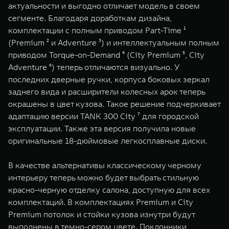
актуальности и выгодно отличает модель в своем
WEY 07
WEY 05
сегменте. Благодаря доработкам дизайна,
Расширяя границы комфорта
Эстетика нов
комплектации с полным приводом Part-Time ¹
от 6 149 000 ₽
от 5 699 0
(Premium ² и Adventure ³) и интеллектуальным полным
приводом Torque-on-Demand ⁴ (City Premium ⁵, City
Adventure ⁶) теперь отличаются визуально. У
последних дверные ручки, корпуса боковых зеркал
заднего вида и расширители колесных арок теперь
окрашены в цвет кузова. Такое решение подчеркивает
адаптацию версии TANK 300 City ⁷ для городской
эксплуатации. Также эта версия получила новые
оригинальные 18-дюймовые легкосплавные диски.
WEY 80
WEY 80 
Масштаб возможностей
Масштаб воз
В качестве альтернативы классическому черному
от 6 449 000 ₽
от 8 099 
интерьеру теперь можно будет выбрать стильную
красно-черную отделку салона, доступную для всех
комплектаций. В комплектациях Premium и City
Premium потолок и стойки кузова изнутри будут
выполнены в темно-сером цвете. Поклонники