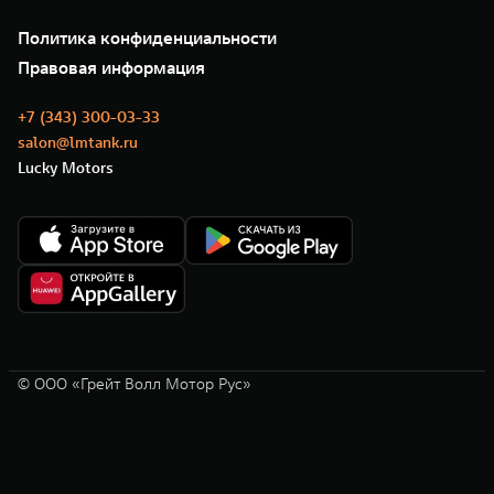
О нас
Специальные предложения
35 лет GWM
Сервис
Политика конфиденциальности
GWM ТЕХ ДЕНЬ
Нулевое ТО
Новости
Правовая информация
Моторные масла
+7 (343) 300-03-33
salon@lmtank.ru
Lucky Motors
© ООО «Грейт Волл Мотор Рус»