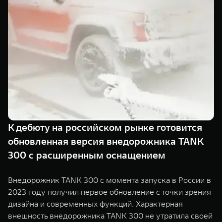
TANK Финансы
Сервис
Корпоративным клиентам
Специальные предложения
Моторные масла
TANK ФИНАНСЫ
TANK Кредит
ЦИФРОВЫЕ СЕРВИСЫ TANK
TANK Лизинг
Цифровые сервисы TANK
TANK 500
TANK 700
TANK Страхование
Подписки
Веди за собой
Сила признан
от 6 499 000 ₽
от 10 199 
К дебюту на российском рынке готовится
обновленная версия внедорожника TANK
300 с расширенным оснащением
Внедорожник TANK 300 с момента запуска в России в
2023 году получил первое обновление с точки зрения
дизайна и современных функций. Характерная
внешность внедорожника TANK 300 не утратила своей