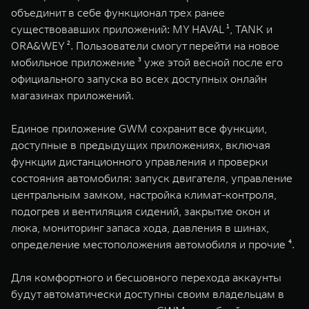
WEY 07
WEY 05
объединит в себе функционал трех ранее
существовавших приложений: MY HAVAL ¹, TANK и
Расширяя границы комфорта
Эстетика нов
от 6 149 000 ₽
от 5 699 0
ORA&WEY ². Пользователи смогут перейти на новое
мобильное приложение ³ уже этой весной после его
официального запуска во всех доступных онлайн
магазинах приложений.
Единое приложение GWM сохранит все функции,
доступные в предыдущих приложениях, включая
функции дистанционного управления и проверки
состояния автомобиля: запуск двигателя, управление
WEY 80
WEY 80 
центральным замком, настройка климат-контроля,
Масштаб возможностей
Масштаб воз
подогрев и вентиляция сидений, закрытие окон и
от 6 449 000 ₽
от 8 099 
люка, мониторинг запаса хода, давления в шинах,
определение местоположения автомобиля и прочие ⁴.
Для комфортного и бесшовного перехода аккаунты
будут автоматически доступны своим владельцам в