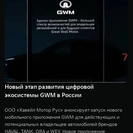
TANK Финансы
Сервис
Корпоративным клиентам
Специальные предложения
Моторные масла
TANK ФИНАНСЫ
TANK Кредит
ЦИФРОВЫЕ СЕРВИСЫ TANK
TANK Лизинг
Цифровые сервисы TANK
TANK 500
TANK 700
TANK Страхование
Подписки
Веди за собой
Сила признан
от 6 499 000 ₽
от 10 199 
Новый этап развития цифровой
экосистемы GWM в России
ООО «Хавейл Мотор Рус» анонсирует запуск нового
мобильного приложения GWM для действующих и
потенциальных владельцев автомобилей брендов
HAVAL, TANK, ORA и WEY. Новое приложение