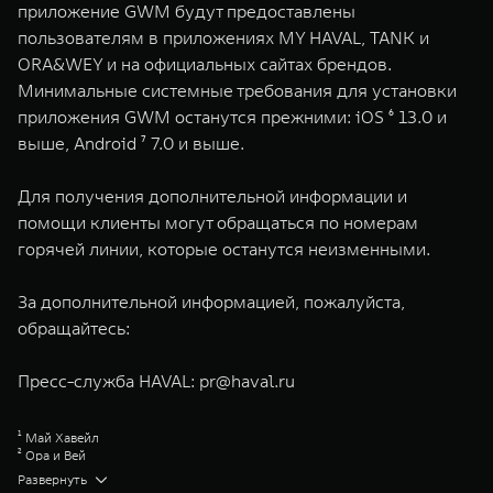
приложение GWM будут предоставлены
пользователям в приложениях MY HAVAL, TANK и
ORA&WEY и на официальных сайтах брендов.
Минимальные системные требования для установки
приложения GWM останутся прежними: iOS ⁶ 13.0 и
выше, Android ⁷ 7.0 и выше.​
Для получения дополнительной информации и
помощи клиенты могут обращаться по номерам
горячей линии, которые останутся неизменными.
За дополнительной информацией, пожалуйста,
обращайтесь:
Пресс-служба HAVAL:
pr@haval.ru
¹ Май Хавейл
² Ора и Вей
³ Приложения TANK и ORA&WEY перестанут работать после обновления,
Развернуть
в связи с чем пользователям, если они желают продолжить управлять