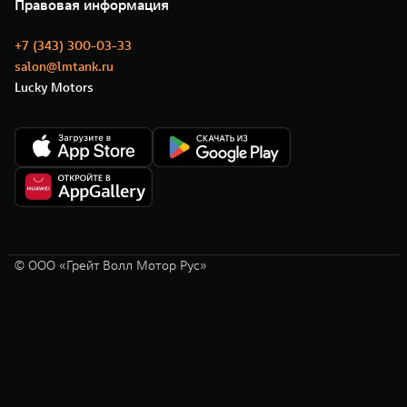
Новости
Правовая информация
Моторные масла
+7 (343) 300-03-33
salon@lmtank.ru
Lucky Motors
© ООО «Грейт Волл Мотор Рус»