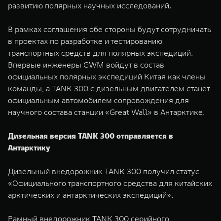
развитию полярных научных исследований.
WEY 07
WEY 05
Расширяя границы комфорта
Эстетика нов
В рамках соглашения обе стороны будут сотрудничать
от 6 149 000 ₽
от 5 699 0
в проектах по разработке и тестированию
транспортных средств для полярных экспедиций.
Впервые инженеры GWM войдут в состав
официальных полярных экспедиций Китая как члены
команды, а TANK 300 с дизельным двигателем станет
официальным автомобилем сопровождения для
научного состава станции «Great Wall» в Антарктике.
Дизельная версия TANK 300 отправляется в
WEY 80
WEY 80 
Антарктику
Масштаб возможностей
Масштаб воз
от 6 449 000 ₽
от 8 099 
Дизельный внедорожник TANK 300 получил статус
«Официального транспортного средства для китайских
арктических и антарктических экспедиций».
Рамный внедорожник TANK 300 серийного