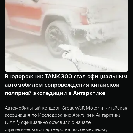
TANK Финансы
Сервис
Корпоративным клиентам
Специальные предложения
Моторные масла
TANK ФИНАНСЫ
TANK Кредит
ЦИФРОВЫЕ СЕРВИСЫ TANK
TANK Лизинг
Цифровые сервисы TANK
TANK 500
TANK 700
TANK Страхование
Подписки
Веди за собой
Сила признан
от 6 499 000 ₽
от 10 199 
Внедорожник TANK 300 стал официальным
автомобилем сопровождения китайской
полярной экспедиции в Антарктике
Автомобильный концерн Great Wall Motor и Китайская
ассоциация по Исследованию Арктики и Антарктики
(CAA ¹) официально объявили о начале
стратегического партнерства по совместному