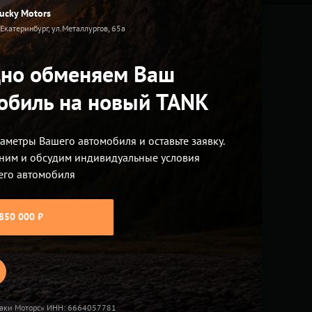
ucky Motors
. Екатеринбург, ул.Металлургов, 65а
кредиту
но обменяем Ваш
обиль на новый TANK
аметры Вашего автомобиля и оставьте заявку.
ним и обсудим индивидуальные условия
его автомобиля
850 000 ₽
TANK 700
Лаки Моторс» ИНН: 6664057781