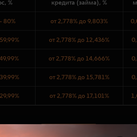
ос, %
кредита (займа), %
м
- 80%
от 2,778% до 9,803%
0,
 59,99%
от 2,778% до 12,436%
0
 49,99%
от 2,778% до 14,666%
0
 39,99%
от 2,778% до 15,781%
0
 29,99%
от 2,778% до 17,101%
1
Рассчитать кредит