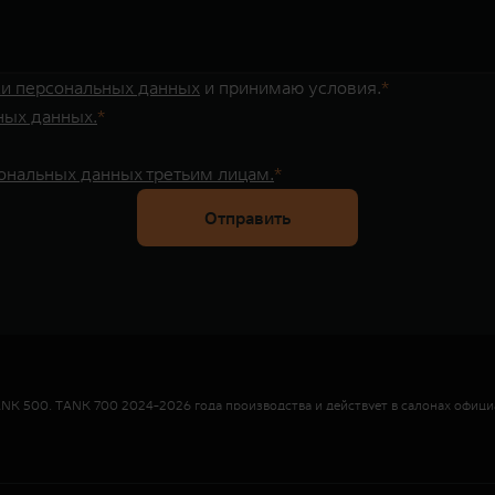
ки персональных данных
и принимаю условия.
ных данных.
сональных данных третьим лицам.
Отправить
NK 500, TANK 700 2024-2026 года производства и действует в салонах офици
т 100 000 до 10 000 000 руб.
 17,101%. % ставка составляет от 1,000% до 13,600% на диапазонах первонача
 15,781%. % ставка составляет от 0,010% до 12,300% на диапазонах первонача