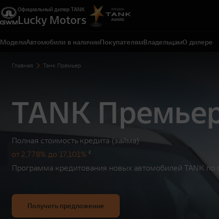
Официальный дилер TANK
Lucky Motors
Екатеринбург, ул. Металлургов, д. 65 А
+7 (343) 300-03-33
Модели
Автомобили в наличии
Покупателям
Владельцам
О дилере
Главная
Танк Премьер
TANK Премье
Полная стоимость кредита (займа)
от 2,778% до 17,101%
²
Программа кредитования новых автомобилей TANK по с
Получить предложение