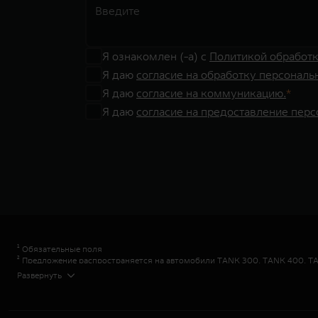
Я ознакомлен (-а) с
Политикой обработ
Я даю
согласие на обработку персональ
Я даю
согласие на коммуникацию.
Я даю
согласие на предоставление пер
¹ Обязательные поля
² Предложение распространяется на автомобили TANK 300, TANK 400, TA
программы «TANK Кредит» валюта кредита – рубли РФ; сумма кредита - о
Развернуть
Диапазон Полной стоимости кредита в % годовых составляет от 2,778% до
сроках кредита 12,36,60,84 мес.
Диапазон Полной стоимости кредита в % годовых составляет от 2,778% до
сроках кредита 12,36,60,84 мес.