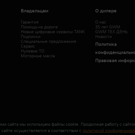
 14,666%. % ставка составляет от 0,010% до 11,200% на диапазонах первонача
Владельцам
О дилере
 12,436%. % ставка составляет от 0,010% до 9,000% на диапазонах первонача
Гарантия
О нас
 9,803%. % ставка составляет от 0,010% до 6,400% на диапазонах первоначал
Помощь на дороге
35 лет GWM
Новые цифровые сервисы TANK
GWM ТЕХ ДЕНЬ
 случае оформления полиса КАСКО. При отказе от полиса КАСКО/отсутствии п
Подписки
Новости
Специальные предложения
 условия кредита (займа) в разделе «Кредит на покупку автомобиля у дилера»
Политика
Сервис
осква, ул. Каланчевская, д. 27. Ген.лицензия ЦБ РФ № 1326 от 16.01.2015. П
Нулевое ТО
конфиденциальн
Моторные масла
Правовая инфор
ми сайта мы используем файлы cookie. Продолжая работу с сайто
сайте осуществляется в соответствии с
политикой конфиденциал