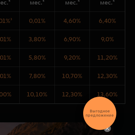
ес.⁴
мес.⁴
мес.⁴
мес.⁴
01%³
0,01%
4,60%
6,40%
,01%
3,80%
6,90%
9,0%
,01%
5,80%
9,20%
11,20%
,01%
7,80%
10,70%
12,30%
,00%
10,10%
12,30%
13,60%
Выгодное
предложение