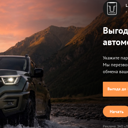
L
г
те предложение по 
Выгод
автом
Укажите пар
Мы перезво
обмена ваш
Выгода до 
TANK 400
TANK 500
Начать
Реклама. ЗАО «