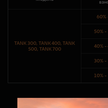
взн
60% 
50% -
TANK 300, TANK 400, TANK
40% -
500, TANK 700
30% -
10% -