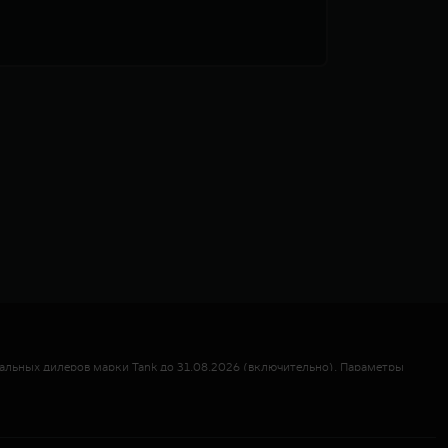
альных дилеров марки Tank до 31.08.2026 (включительно). Параметры
льного взноса от 10,000% до 29,999% от стоимости автомобиля, при
льного взноса от 30,000% до 39,999% от стоимости автомобиля, при