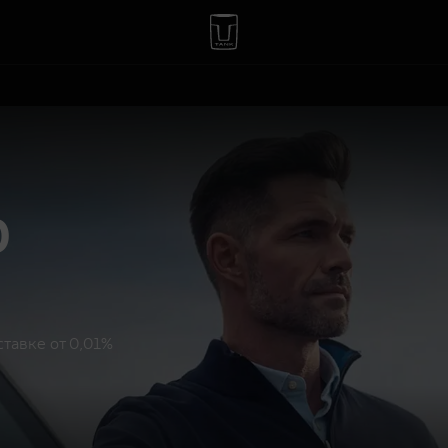
р
тавке от 0,01%