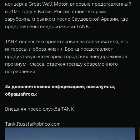
WEY 80
WEY 80 Лаундж
концерна Great Wall Motor, впервые представленный
Масштаб возможностей
Масштаб возможностей
в 2021 году в Китае. Россия станет вторым
от 6 449 000 ₽
от 8 099 000 ₽
зарубежным рынком после Саудовской Аравии, где
представлены внедорожники TANK.
TANK полностью ориентирован на пользователя, его
интересы и образ жизни. Бренд представляет
продуктовую категорию городских внедорожников
премиум-класса, отвечая тренду современного
потребления.
За дополнительной информацией, пожалуйста,
обращайтесь:
Внешняя пресс-служба TANK
Tank.Russia@pbnco.com