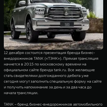
TANK Финансы
Сервис
Корпоративным клиентам
Специальные предложения
TANK 500
TANK 700
Моторные масла
Веди за собой
Сила признания
TANK ФИНАНСЫ
от 6 499 000 ₽
от 10 199 000 ₽
TANK Кредит
ЦИФРОВЫЕ СЕРВИСЫ TANK
TANK Лизинг
Цифровые сервисы TANK
12 декабря состоится презентация бренда бизнес-
TANK Страхование
Подписки
внедорожников TANK («ТЭНК»). Прямая трансляция
WEY 07
WEY 05
начнется в 20:15 по московскому времени на
Расширяя границы комфорта
Эстетика нового времени
официальном сайте бренда tank.ru. Все желающие
от 6 149 000 ₽
от 5 699 000 ₽
стать свидетелями долгожданного дебюта уже
сегодня могут заполнить специальную форму на сайте
и получить напоминание за день и за два часа до
начала трансляции.
TANK – бренд бизнес-внедорожников автомобильного