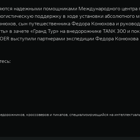
являются надежными помощниками Международного центра
огистическую поддержку в ходе установки абсолютного ми
 Конюхов, сын путешественника Федора Конюхова и руково
» в зачете «Гранд Тур» на внедорожнике TANK 300 и пока
POER выступили партнерами экспедиции Федора Конюхова 
тесь:
недорожников, кроссоверов и пикапов, специализирующийся на интеллектуал
и 2011 годах соответственно. Сфера деятельности концерна GWM включает пр
GWM сосредоточена на конструкторских разработках автомобилей и силовых а
 более экологичные, умные и безопасные продукты для пользователей по все
и собственных интеллектуальных платформ. Шесть автомобильных брендов G
лектромобилей ORA, премиальных кроссоверов WEY, а также новый технолог