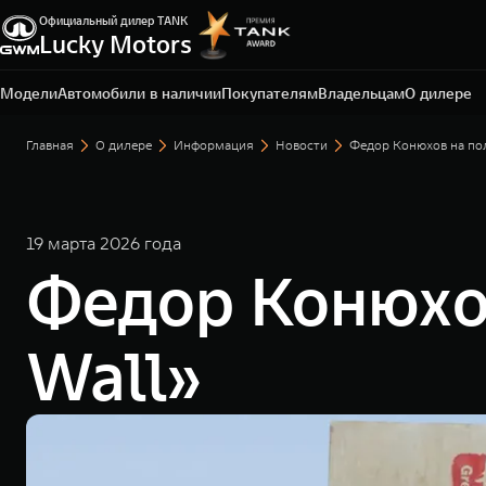
Официальный дилер TANK
Lucky Motors
Екатеринбург, ул. Металлургов, д. 65 А
+7 (343) 300-03-33
Модели
Автомобили в наличии
Покупателям
Владельцам
О дилере
Главная
О дилере
Информация
Новости
Федор Конюхов на пол
19 марта 2026 года
Федор Конюхов
Wall»