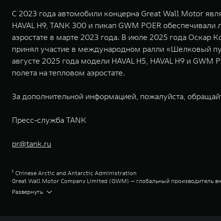
С 2023 года автомобили концерна Great Wall Motor 
HAVAL H9, TANK 300 и пикап GWM POER обеспечивали л
аэростате в марте 2023 года. В июле 2025 года Оскар
принял участие в международном ралли «Шелковый путь
августе 2025 года модели HAVAL H5, HAVAL H9 и GWM 
полета на тепловом аэростате.
За дополнительной информацией, пожалуйста, обращай
Пресс-служба TANK
pr@tank.ru
¹ Chinese Arctic and Antarctic Administration
Great Wall Motor Company Limited (GWM) — глобальный производитель в
зарегистрирована на Гонконгской и Шанхайской фондовых биржах в 2003 
Развернуть
обслуживание автомобилей и запчастей. Значительная доля инвестиций 
обеспечивает технологическое преимущество GWM и позволяет создавать
ландшафта автомобильной отрасли, в том числе посредством разработк
выносливых пикапов GWM Pickup, инновационных внедорожников TANK, э