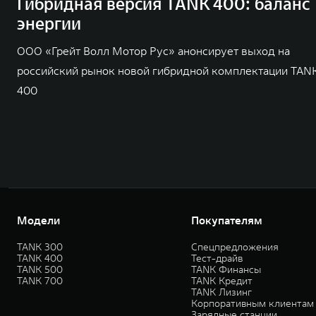
Гибридная версия TANK 400: баланс
энергии
ООО «Грейт Волл Мотор Рус» анонсирует выход на
российский рынок новой гибридной комплектации TAN
400
Модели
Покупателям
TANK 300
Спецпредложения
TANK 400
Тест-драйв
TANK 500
TANK Финансы
TANK 700
TANK Кредит
TANK Лизинг
Корпоративным клиентам
Зарядные станции