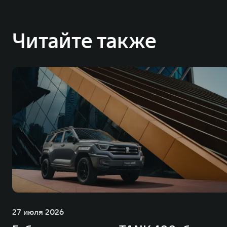
и современных автомобилей в более чем 60 регионах мира. В состав хол
млн автомобилей в год. По итогам 2021 года общая выручка компании уве
пикапов в Китае. На сегодняшний день концерн GWM создал мировую сист
Читайте также
глобальную систему «14+5», которая включает 10 внутренних производст
27 июля 2026