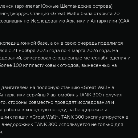
ленск (архипелаг Южные Шетландские острова)
инг-Джордж. Станция «Great Wall» была открыта 20
ассоциация по Исследованию Арктики и Антарктики (CAA
кспедиционной базе, а он в свою очередь поделился
я с 21 ноября 2025 года по 4 марта 2026 года. На
ледований, фиксировал ежедневные метеонаблюдения и
более 100 кг пластиковых отходов, вынесенных на
вигателем на полярную станцию «Great Wall» в
и Антарктики серийный автомобиль TANK 300 получил
ого, стороны совместно проводят исследования и
я работы в холодную погоду, на бездорожье и
ии станции «Great Wall». TANK 300 эксплуатируется в
й внедорожник TANK 300 используется не только для
ти.