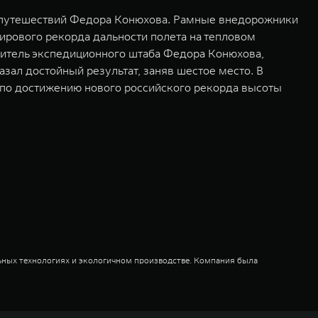
 путешествий Федора Конюхова. Рамные внедорожники
рового рекорда дальности полета на тепловом
дитель экспедиционного штаба Федора Конюхова,
зал достойный результат, заняв шестое место. В
по достижению нового российского рекорда высоты
ьных технологиях и экологичном производстве. Компания была
оектирование, исследования и разработки, производство, продажу и
грегатов, использующих альтернативные источники энергии. Это
му миру. Компания вносит активный вклад в создание технологического
WM – интеллектуальных кроссоверов и внедорожников HAVAL,
ичный бренд SALOON – в совокупности образуют сегмент прогрессивных