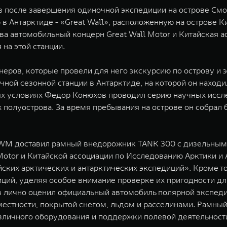
 после завершения одиночной экспедиции на острове Смо
в Антарктиде - «Great Wall», расположенную на острове К
тва автомобильный концерн Great Wall Motor и Китайская 
 на этой станции.
еров, которые провели для него экскурсию по острову и э
ой сезонной станции в Антарктиде, на которой он находилс
ых условиях Федор Конюхов проводил серию научных исс
полуострова. За время пребывания на острове он собрал 
WM доставил рамный внедорожник TANK 300 с дизельным д
 Motor и Китайской ассоциации по Исследованию Арктики 
йских арктических и антарктических экспедиций». Кроме т
ций, уделяя особое внимание проверке их пригодности дл
 лично оценил официальный автомобиль полярной экспедиц
естности, покрытой снегом, льдом и расселинами. Рамны
различного оборудования и поддержки полевой деятельнос