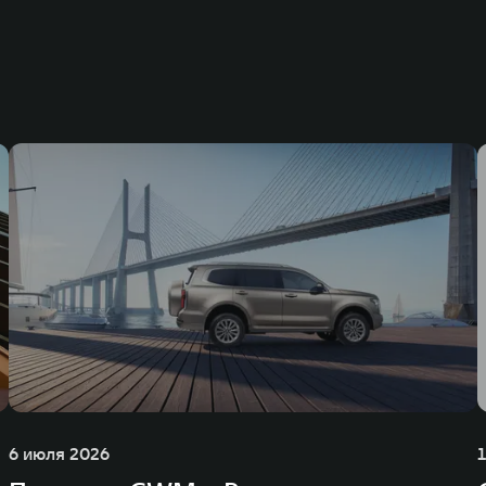
динга GWM входят 80 дочерних компаний, а штат включает более 60 000 чело
личилась больше чем на 30% и составила 136,3 млрд юаней (1,6 трлн рублей).
ему исследований и разработок, включая центры в России, Китае, Японии, 
венных комплексов и 4 зарубежных – в России, Таиланде, Бразилии и Индии, 
6 июля 2026