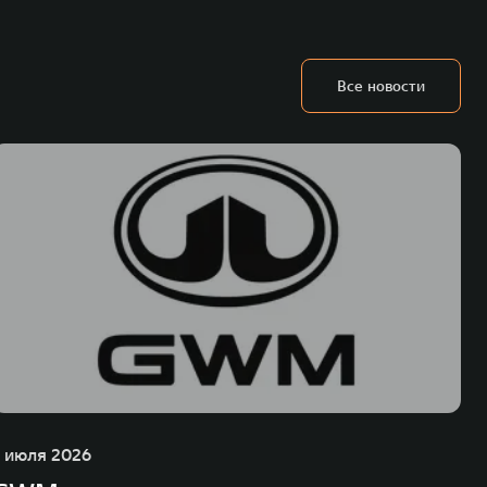
век. В течение шести лет подряд продажи GWM превышают отметку в 1
 С 1998 года Great Wall Motor занимает первое место по объёмам продаж
США, Германии, Индии, Австрии и Южной Корее. Компания построила
а также 5 предприятий по сборке автомобилей.
Все новости
1 июля 2026