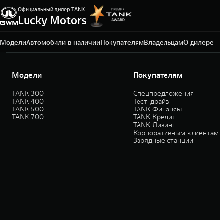
Официальный дилер TANK
Lucky Motors
Екатеринбург, ул. Металлургов, д. 65 А
+7 (343) 300-03-33
Модели
Автомобили в наличии
Покупателям
Владельцам
О дилере
Модели
Покупателям
TANK 300
Спецпредложения
TANK 400
Тест-драйв
TANK 500
TANK Финансы
TANK 700
TANK Кредит
TANK Лизинг
Корпоративным клиентам
Зарядные станции