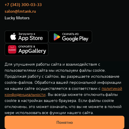
TANK Финансы
Сервис
+7 (343) 300-03-33
salon@lmtank.ru
Корпоративным клиентам
Специальные предложения
Lucky Motors
TANK 500
TANK 700
Моторные масла
Веди за собой
Сила признания
TANK ФИНАНСЫ
от 6 499 000 ₽
от 10 199 000 ₽
TANK Кредит
ЦИФРОВЫЕ СЕРВИСЫ TANK
TANK Лизинг
Цифровые сервисы TANK
TANK Страхование
Подписки
Для улучшения работы сайта и взаимодействия с
пользователями сайта мы используем файлы cookie.
© ООО «Грейт Волл Мотор Рус»
WEY 07
WEY 05
Продолжая работу с сайтом, вы разрешаете использование
cookie-файлов. Обработка вашей персональной информации
Расширяя границы комфорта
Эстетика нового времени
на нашем сайте осуществляется в соответствии с
политикой
от 6 149 000 ₽
от 5 699 000 ₽
конфиденциальности
. Вы всегда можете отключить файлы
cookie в настройках вашего браузера. Если файлы cookie
отключены, это может означать, что вы не можете в полной
мере использовать все функции нашего сайта.
Понятно